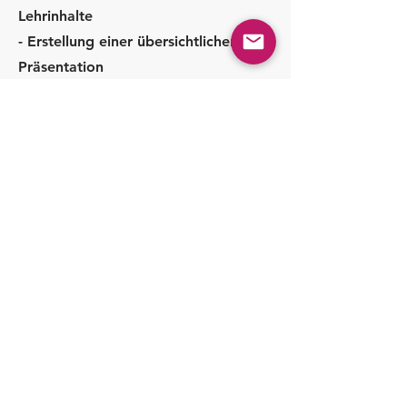
Lehrinhalte
- Erstellung einer übersichtlichen
Präsentation
- Vortrag und Diskussionsrunde (ein-
oder mehrmalig, nach Bedarf und
Gruppengröße)
Optional:
- Workshop (bei praktischen
Themen, Gruppengröße maximal 16
Personen pro Workshop)
- Erstellen von
Informationsbrochüren (Druck und
Gestaltung werden ausgelagert)